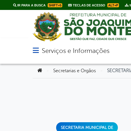
IR PARA A BUSCA
SHIFT+5
TECLAS DE ACESSO
ALT+P
M
Serviços e Informações
Abrir menu principal de navegação
Você está aqui:
Secretarias e Orgãos
SECRETARI
>
>
SECRETARIA MUNICIPAL DE