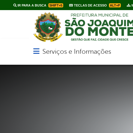
IR PARA A BUSCA
SHIFT+5
TECLAS DE ACESSO
ALT+P
M
Serviços e Informações
Abrir menu principal de navegação