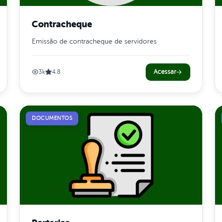
Contracheque
Emissão de contracheque de servidores
Acessar
3k
4.8
DOCUMENTOS