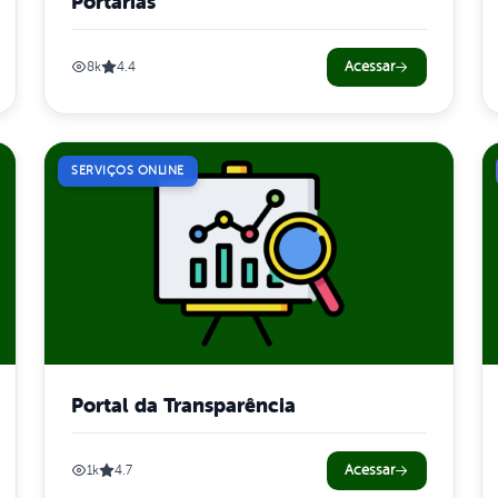
Portarias
Acessar
8k
4.4
SERVIÇOS ONLINE
Portal da Transparência
Acessar
1k
4.7