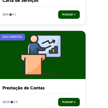
Carta de Serviços
Acessar
4k
4.1
DOCUMENTOS
Prestação de Contas
Acessar
10k
4.6