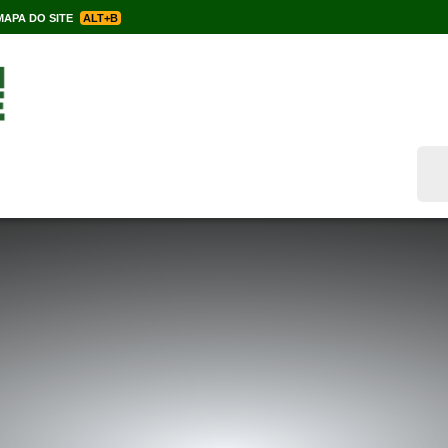
APA DO SITE
ALT+B
Bus