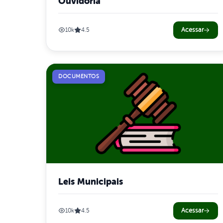
Ouvidoria
Acessar
10k
4.5
DOCUMENTOS
Leis Municipais
Acessar
10k
4.5