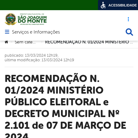
ACESSIBILIDADE
Acesso ráp
Busca
Serviços e Informações
Abrir menu principal de navegação
Você está aqui:
Sem categoria
RECOMENDAÇÃO N. 01/2024 MINISTÉRIO PÚBLICO ELEITORAL e DECRETO MUNICIPAL Nº 2.101 de 07 DE MARÇO DE 2024
>
>
publicado: 13/03/2024 12h19,
última modificação: 13/03/2024 12h19
RECOMENDAÇÃO N.
01/2024 MINISTÉRIO
PÚBLICO ELEITORAL e
DECRETO MUNICIPAL Nº
2.101 de 07 DE MARÇO DE
2024