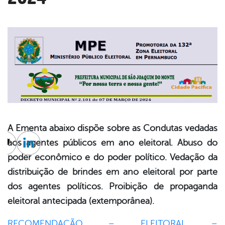
A Ementa abaixo dispõe sobre as Condutas vedadas
aos agentes públicos em ano eleitoral. Abuso do
cebook
Twitter
Linkedin
poder
econômico e do poder político. Vedação da
distribuição de brindes em ano eleitoral
por parte
dos agentes políticos. Proibição de propaganda
eleitoral antecipada
(extemporânea).
RECOMENDAÇÃO – ELEITORAL –