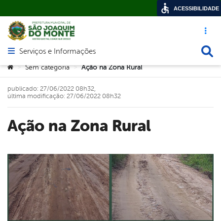
ACESSIBILIDADE
Acesso ráp
Busca
Serviços e Informações
Abrir menu principal de navegação
Você está aqui:
Sem categoria
Ação na Zona Rural
>
>
publicado: 27/06/2022 08h32,
última modificação: 27/06/2022 08h32
Ação na Zona Rural